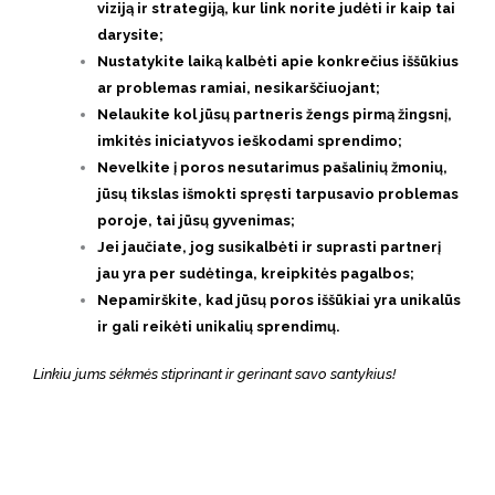
viziją ir strategiją, kur link norite judėti ir kaip tai
darysite;
Nustatykite laiką kalbėti apie konkrečius iššūkius
ar problemas ramiai, nesikarščiuojant;
Nelaukite kol jūsų partneris žengs pirmą žingsnį,
imkitės iniciatyvos ieškodami sprendimo;
Nevelkite į poros nesutarimus pašalinių žmonių,
jūsų tikslas išmokti spręsti tarpusavio problemas
poroje, tai jūsų gyvenimas;
Jei jaučiate, jog susikalbėti ir suprasti partnerį
jau yra per sudėtinga, kreipkitės pagalbos;
Nepamirškite, kad jūsų poros iššūkiai yra unikalūs
ir gali reikėti unikalių sprendimų.
Linkiu jums sėkmės stiprinant ir gerinant savo santykius!