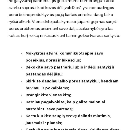
negatyvumą partneriui, jis grįžta mums bumerangu. Labai
svarbu suprasti, kad kovos dėl „valdžios“
yra nenaudingos
porai bei neproduktyvios, po jų kartais prireikia daug laiko
ryšiui atkurti. Vienas kito palaikymas ir įsipareigojimas spręsti
poros problemas prisiimant savo dalį atsakomybės yra tas
kelias, kurį reiktų rinktis siekiant laimingo bei tvaraus santykio.
Mokykitės atvirai komunikuoti apie savo
poreikius, norus ir lūkesčius;
Dėkokite savo partneriui už jo indėlį į santykį ir
pastangas dėl jūsų;
Skirkite daugiau laiko poros santykiui, bendram
buvimui ir pokalbiams;
Branginkite vienas kitą;
Dažniau pagalvokite, kaip galite maloniai
nustebinti savo partnerį;
Kartu kurkite saugią erdvę dalintis mintimis,
jausmais ir planais;
Gerbkite savo ir partnerio ribas. Kai žinote ribas,