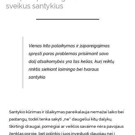
sveikus santykius
Vienas kito palaikymas ir įsipareigojimas
spręsti poros problemas prisiimant savo
dalį atsakomybės yra tas kelias, kurį reiktų
rinktis siekiant laimingo bei tvaraus
santykio.
Santykio kūrimas ir išlaikymas pareikalauja
nemažai laiko bei
pastangų, todėl tenka sakyti „ne“ daugeliui kitų dalykų.
Skirtingi draugai, pomėgiai ar veiklos savaime nėra pavojaus
ženklas poroje, bet polinkis į juos investuoti daugiau nei į