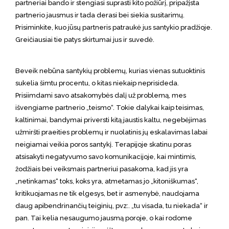
partneriai bando ir stengiasi suprasti kito požiūrį, pripažįsta
partnerio jausmus ir tada derasi bei siekia susitarimų.
Prisiminkite, kuo jūsų partneris patraukė jus santykio pradžioje.
Greičiausiai tie patys skirtumai jus ir suvedė.
Beveik nebūna santykių problemų, kurias vienas sutuoktinis
sukelia šimtu procentu, o kitas niekaip neprisideda.
Prisiimdami savo atsakomybės dalį už problemą, mes
išvengiame partnerio „teismo“. Tokie dalykai kaip teisimas,
kaltinimai, bandymai priversti kitą jaustis kaltu, negebėjimas
užmiršti praeities problemų ir nuolatinis jų eskalavimas labai
neigiamai veikia poros santykį. Terapijoje skatinu poras
atsisakyti negatyvumo savo komunikacijoje, kai mintimis,
žodžiais bei veiksmais partneriui pasakoma, kad jis yra
„netinkamas“ toks, koks yra, atmetamas jo „kitoniškumas“,
kritikuojamas ne tik elgesys, bet ir asmenybė, naudojama
daug apibendrinančių teiginių, pvz:. „tu visada, tu niekada“ ir
pan. Tai kelia nesaugumo jausmą poroje, o kai rodome