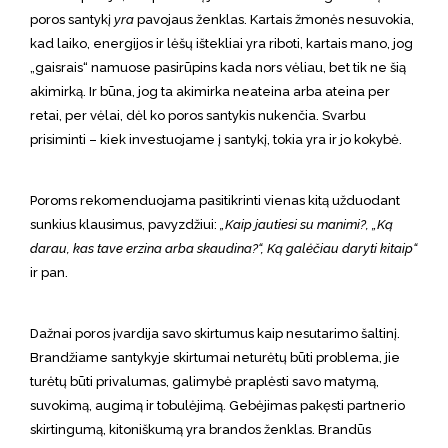
poros santykį
yra
pavojaus ženklas. Kartais žmonės nesuvokia,
kad laiko, energijos ir lėšų ištekliai yra riboti, kartais mano, jog
„gaisrais“ namuose pasirūpins kada nors vėliau, bet tik ne šią
akimirką. Ir būna, jog ta akimirka neateina arba ateina per
retai, per vėlai, dėl ko poros santykis nukenčia. Svarbu
prisiminti – kiek investuojame į santykį, tokia yra ir jo kokybė.
Poroms rekomenduojama pasitikrinti vienas kitą užduodant
sunkius klausimus, pavyzdžiui:
„Kaip jautiesi su manimi?, „Ką
darau, kas tave erzina arba skaudina?“, Ką galėčiau daryti kitaip“
ir pan.
Dažnai poros įvardija savo skirtumus kaip nesutarimo šaltinį.
Brandžiame santykyje skirtumai neturėtų būti problema, jie
turėtų būti privalumas, galimybė praplėsti savo matymą,
suvokimą, augimą ir tobulėjimą. Gebėjimas pakęsti partnerio
skirtingumą, kitoniškumą yra brandos ženklas. Brandūs