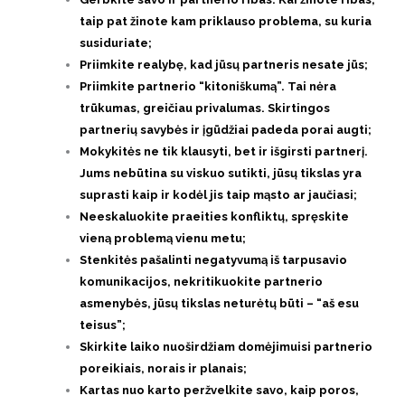
taip pat žinote kam priklauso problema, su kuria
susiduriate;
Priimkite realybę, kad jūsų partneris nesate jūs;
Priimkite partnerio “kitoniškumą”. Tai nėra
trūkumas, greičiau privalumas. Skirtingos
partnerių savybės ir įgūdžiai padeda porai augti;
Mokykitės ne tik klausyti, bet ir išgirsti partnerį.
Jums nebūtina su viskuo sutikti, jūsų tikslas yra
suprasti kaip ir kodėl jis taip mąsto ar jaučiasi;
Neeskaluokite praeities konfliktų, spręskite
vieną problemą vienu metu;
Stenkitės pašalinti negatyvumą iš tarpusavio
komunikacijos, nekritikuokite partnerio
asmenybės, jūsų tikslas neturėtų būti – “aš esu
teisus”;
Skirkite laiko nuoširdžiam domėjimuisi partnerio
poreikiais, norais ir planais;
Kartas nuo karto peržvelkite savo, kaip poros,