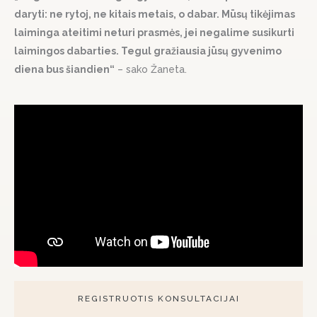
daryti: ne rytoj, ne kitais metais, o dabar. Mūsų tikėjimas
laiminga ateitimi neturi prasmės, jei negalime susikurti
laimingos dabarties. Tegul gražiausia jūsų gyvenimo
diena bus šiandien“
– sako Žaneta.
REGISTRUOTIS KONSULTACIJAI