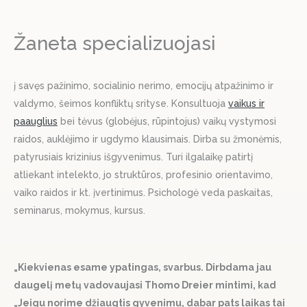
Žaneta specializuojasi
į savęs pažinimo, socialinio nerimo, emocijų atpažinimo ir
valdymo, šeimos konfliktų srityse. Konsultuoja
vaikus ir
paauglius
bei tėvus (globėjus, rūpintojus) vaikų vystymosi
raidos, auklėjimo ir ugdymo klausimais. Dirba su žmonėmis,
patyrusiais krizinius išgyvenimus. Turi ilgalaikę patirtį
atliekant intelekto, jo struktūros, profesinio orientavimo,
vaiko raidos ir kt. įvertinimus. Psichologė veda paskaitas,
seminarus, mokymus, kursus.
„Kiekvienas esame ypatingas, svarbus. Dirbdama jau
daugelį metų vadovaujasi Thomo Dreier mintimi, kad
„Jeigu norime džiaugtis gyvenimu, dabar pats laikas tai