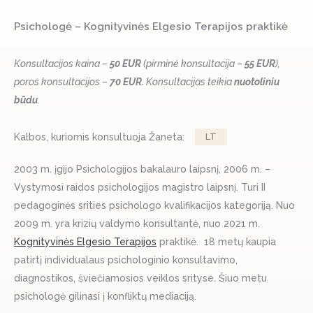
Psichologė – Kognityvinės Elgesio Terapijos praktikė
Konsultacijos kaina –
50
EUR
(pirminė konsultacija –
55 EUR
),
poros konsultacijos –
70 EUR.
Konsultacijas teikia
nuotoliniu
būdu
.
Kalbos, kuriomis konsultuoja Žaneta:
LT
2003 m. įgijo Psichologijos bakalauro laipsnį, 2006 m. –
Vystymosi raidos psichologijos magistro laipsnį. Turi II
pedagoginės srities psichologo kvalifikacijos kategoriją. Nuo
2009 m. yra krizių valdymo konsultantė, nuo 2021 m.
Kognityvinės Elgesio Terapijos
praktikė. 18 metų kaupia
patirtį individualaus psichologinio konsultavimo,
diagnostikos, šviečiamosios veiklos srityse. Šiuo metu
psichologė gilinasi į konfliktų mediaciją.