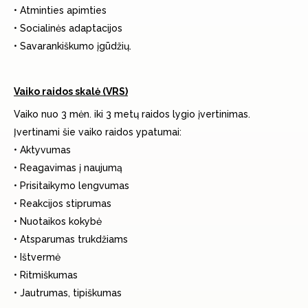
• Atminties apimties
• Socialinės adaptacijos
• Savarankiškumo įgūdžių.
Vaiko raidos skalė (VRS)
Vaiko nuo 3 mėn. iki 3 metų raidos lygio įvertinimas.
Įvertinami šie vaiko raidos ypatumai:
• Aktyvumas
• Reagavimas į naujumą
• Prisitaikymo lengvumas
• Reakcijos stiprumas
• Nuotaikos kokybė
• Atsparumas trukdžiams
• Ištvermė
• Ritmiškumas
• Jautrumas, tipiškumas