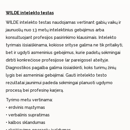
WILDE intelekto testas
WILDE intelekto testas naudojamas vertinant gabių vaikų ir
jaunuolių nuo 13 metų intelektinius gebėjimus arba
konsultuojant profesijos pasirinkimo klausimais. Intelekto
tyrimais išsiaiškinama, kokiose srityse galima ne tik pritaikyti,
bet ir ugdyti asmeninius gebėjimus, kurie padėtų sėkmingai
dirbti konkrečiose profesijose (ar pareigose) ateityje.
Diagnostikos pagalba galima išsiaiškinti, koks turimų žinių
lygis bei asmeniniai gebėjimai. Gauti intelekto testo
rezultatai jaunimui padeda sėkmingai planuoti ugdymo
procesą bei profesinę karjerą.
Tyrimo metu vertinama:
• erdvinis mąstymas
• verbalinis supratimas
• kalbos sklandumas