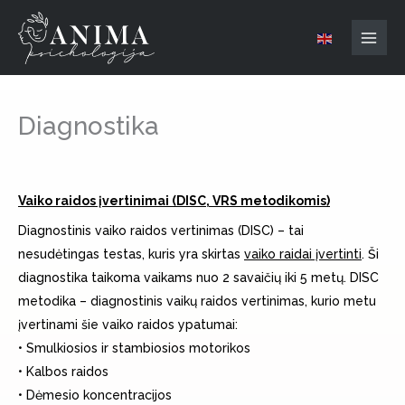
Pereiti
MAI
prie
MEN
turinio
Diagnostika
Vaiko raidos įvertinimai (DISC, VRS metodikomis)
Diagnostinis vaiko raidos vertinimas (DISC) – tai
nesudėtingas testas, kuris yra skirtas
vaiko raidai įvertinti
. Ši
diagnostika taikoma vaikams nuo 2 savaičių iki 5 metų. DISC
metodika – diagnostinis vaikų raidos vertinimas, kurio metu
įvertinami šie vaiko raidos ypatumai:
• Smulkiosios ir stambiosios motorikos
• Kalbos raidos
• Dėmesio koncentracijos