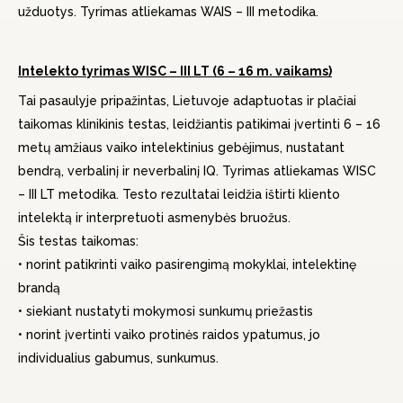
užduotys. Tyrimas atliekamas WAIS – III metodika.
Intelekto tyrimas WISC – III LT (6 – 16 m. vaikams)
Tai pasaulyje pripažintas, Lietuvoje adaptuotas ir plačiai
taikomas klinikinis testas, leidžiantis patikimai įvertinti 6 – 16
metų amžiaus vaiko intelektinius gebėjimus, nustatant
bendrą, verbalinį ir neverbalinį IQ. Tyrimas atliekamas WISC
– III LT metodika. Testo rezultatai leidžia ištirti kliento
intelektą ir interpretuoti asmenybės bruožus.
Šis testas taikomas:
• norint patikrinti vaiko pasirengimą mokyklai, intelektinę
brandą
• siekiant nustatyti mokymosi sunkumų priežastis
• norint įvertinti vaiko protinės raidos ypatumus, jo
individualius gabumus, sunkumus.