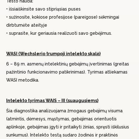
Testo nauda:
• išsiaiškinsite savo stipriąsias puses
• sužinosite, kokiose profesijose (pareigose) sėkmingai
dirbtumėte ateityje
• suprasite, kur geriausia realizuoti savo gebėjimus.
WASI (Wechslerio trumpoji intelekto skalė)
6 – 89 m. asmenų intelektinių gebėjimų įvertinimas (greitas
pažintinio funkcionavimo patikrinimas). Tyrimas atliekamas
WASI metodika.
Intelekto tyrimas WAIS – III (suaugusiems)
Šia diagnostika analizuojama žmogaus gebėjimų visuma
(atmintis, dėmesys, mąstymas, gebėjimas orientuotis
aplinkoje, gebėjimas įgyti ir pritaikyti žinias, spręsti iškilusius
sunkumus). Intelekto testą sudaro žodinės ir praktinės