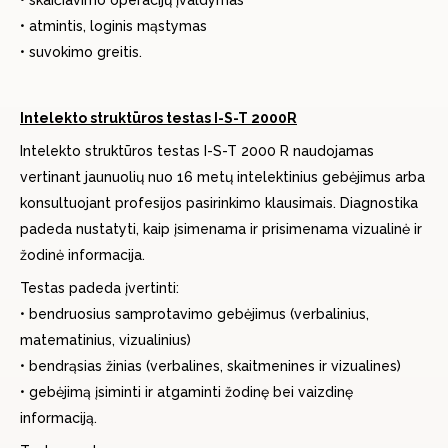
• skaičiavimo operacijų įvaldymas
• atmintis, loginis mąstymas
• suvokimo greitis.
Intelekto struktūros testas I-S-T 2000R
Intelekto struktūros testas I-S-T 2000 R naudojamas
vertinant jaunuolių nuo 16 metų intelektinius gebėjimus arba
konsultuojant profesijos pasirinkimo klausimais. Diagnostika
padeda nustatyti, kaip įsimenama ir prisimenama vizualinė ir
žodinė informacija.
Testas padeda įvertinti:
• bendruosius samprotavimo gebėjimus (verbalinius,
matematinius, vizualinius)
• bendrąsias žinias (verbalines, skaitmenines ir vizualines)
• gebėjimą įsiminti ir atgaminti žodinę bei vaizdinę
informaciją.