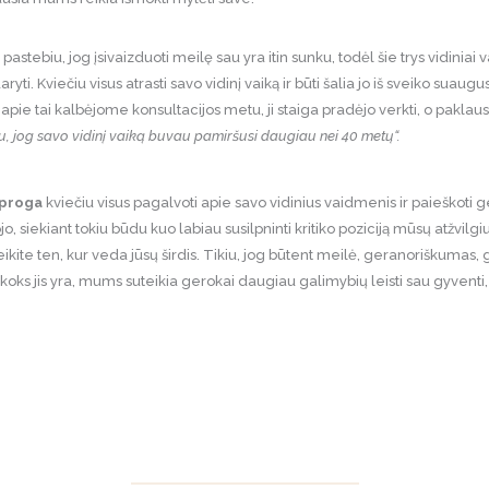
tebiu, jog įsivaizduoti meilę sau yra itin sunku, todėl šie trys vidinia
yti. Kviečiu visus atrasti savo vidinį vaiką ir būti šalia jo iš sveiko suaug
pie tai kalbėjome konsultacijos metu, ji staiga pradėjo verkti, o paklaus
au, jog savo vidinį vaiką buvau pamiršusi daugiau nei 40 metų“.
 proga
kviečiu visus pagalvoti apie savo vidinius vaidmenis ir paieškoti g
jo, siekiant tokiu būdu kuo labiau susilpninti kritiko poziciją mūsų atžvilg
 eikite ten, kur veda jūsų širdis. Tikiu, jog būtent meilė, geranoriškumas, 
į koks jis yra, mums suteikia gerokai daugiau galimybių leisti sau gyventi