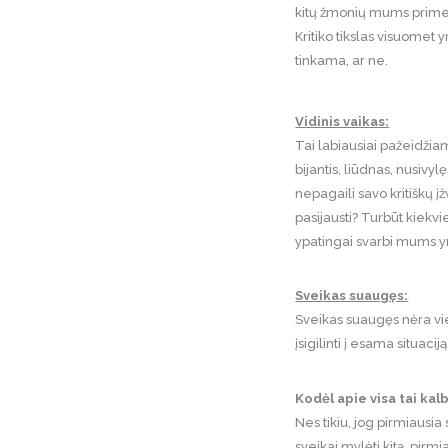
kitų žmonių mums primest
Kritiko tikslas visuomet 
tinkama, ar ne.
Vidinis vaikas:
Tai labiausiai pažeidžiama
bijantis, liūdnas, nusivylę
nepagaili savo kritiškų į
pasijausti? Turbūt kiekvi
ypatingai svarbi mums yr
Sveikas suaugęs:
Sveikas suaugęs nėra vie
įsigilinti į esama situaci
Kodėl apie visa tai ka
Nes tikiu, jog pirmiaus
sveikai mylėti kitą, pirm