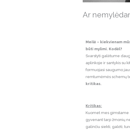
Ar nemylėdam
Meilė – kiekvienam mūsų
būti mylimi. Kodėl?
Svarstyti galėtume daug,
aplinkoje ir santykis su
formuojasi saugumo jausm
remtumėmės schemų terap
kritikas.
Kritikas:
Kuomet mes gimstame su 
gyvenant tarp žmonių ne 
galinčiu siekti, galėti, tu