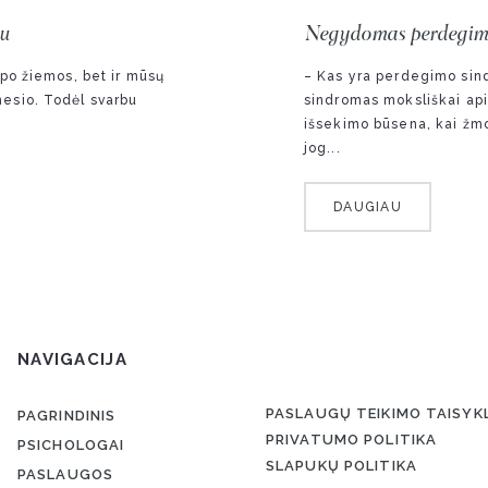
au
Negydomas perdegimo s
blogų pasekmių
 po žiemos, bet ir mūsų
– Kas yra perdegimo sind
mesio. Todėl svarbu
sindromas moksliškai api
išsekimo būsena, kai žmog
jog...
DAUGIAU
NAVIGACIJA
PASLAUGŲ TEIKIMO TAISYK
PAGRINDINIS
PRIVATUMO POLITIKA
PSICHOLOGAI
SLAPUKŲ POLITIKA
PASLAUGOS