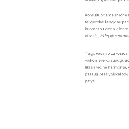
Konsultuodama žmones pas
tai gerokai lengviau padar
kuomet su viena kliente a
atsakė:
„Aš ką tik suprat
Taigi,
vasario 14-osios
vaiko ir sveiko suaugusio
tikrąją vidinę harmoniją,
pasaulį besąlygiškai tok
patys.