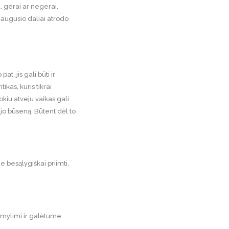
, gerai ar negerai.
suaugusio daliai atrodo
at, jis gali būti ir
tikas, kuris tikrai
tokiu atveju vaikas gali
 jo būseną. Būtent dėl to
e besąlygiškai priimti,
 mylimi ir galėtume