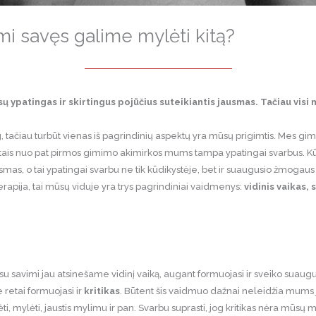
i savęs galime mylėti kitą?
 ypatingas ir skirtingus pojūčius suteikiantis jausmas. Tačiau visi 
 tačiau turbūt vienas iš pagrindinių aspektų yra mūsų prigimtis. Mes gi
 kitais nuo pat pirmos gimimo akimirkos mums tampa ypatingai svarbus. Kū
as, o tai ypatingai svarbu ne tik kūdikystėje, bet ir suaugusio žmogau
ija, tai mūsų viduje yra trys pagrindiniai vaidmenys:
vidinis vaikas,
savimi jau atsinešame vidinį vaiką, augant formuojasi ir sveiko suaug
retai formuojasi ir
kritikas
. Būtent šis vaidmuo dažnai neleidžia mums
rėti, mylėti, jaustis mylimu ir pan. Svarbu suprasti, jog kritikas nėra mūsų min