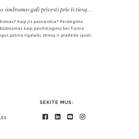
indromas gali privesti prie iš tiesų
romas? Kaip jis pasireiškia? Perdegimo
būdinamas kaip psichologinio bei fizinio
us patiria ilgalaikį stresą ir pradeda jausti,
SEKITE MUS:
LĖS