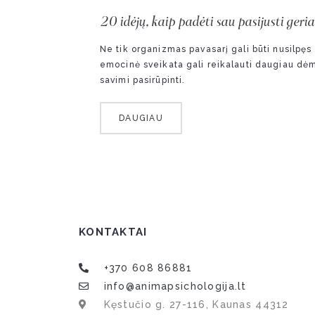
20 idėjų, kaip padėti sau pasijusti geri
Ne tik organizmas pavasarį gali būti nusilpęs
emocinė sveikata gali reikalauti daugiau dė
savimi pasirūpinti.
DAUGIAU
KONTAKTAI
+370 608 86881
info@animapsichologija.lt
Kęstučio g. 27-116, Kaunas 44312