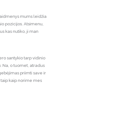
i vaidmenys mums leidžia
usio pozicijos. Atsimenu,
us kas nutiko, ji man
ero santykio tarp vidinio
iu. Na, o tuomet, atradus
gebėjimas priimti save ir
, taip kaip norime mes