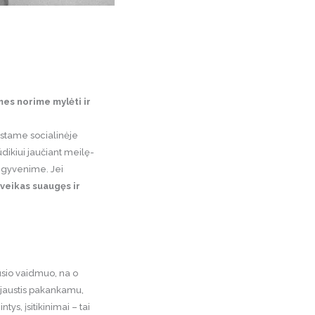
mes norime mylėti ir
mstame socialinėje
dikiui jaučiant meilę-
s gyvenime. Jei
 sveikas suaugęs ir
usio vaidmuo, na o
 jaustis pakankamu,
tys, įsitikinimai – tai