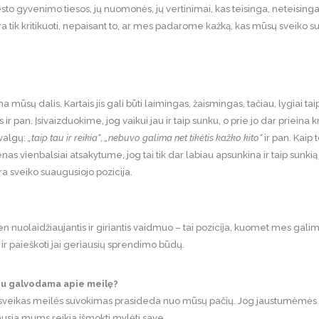
o gyvenimo tiesos, jų nuomonės, jų vertinimai, kas teisinga, neteisinga
yra tik kritikuoti, nepaisant to, ar mes padarome kažką, kas mūsų sveiko 
 mūsų dalis. Kartais jis gali būti laimingas, žaismingas, tačiau, lygiai taip p
s ir pan. Įsivaizduokime, jog vaikui jau ir taip sunku, o prie jo dar prieina kri
žvalgų:
„taip tau ir reikia“
,
„nebuvo galima net tikėtis kažko kito“
ir pan. Kaip 
enas vienbalsiai atsakytume, jog tai tik dar labiau apsunkina ir taip sunkią
a sveiko suaugusiojo pozicija.
n nuolaidžiaujantis ir giriantis vaidmuo – tai pozicija, kuomet mes galim
ją ir paieškoti jai geriausių sprendimo būdų.
lbu galvodama apie meilę?
ia sveikas meilės suvokimas prasideda nuo mūsų pačių. Jog jaustumėmės
iausia mums reikia išmokti mylėti save.