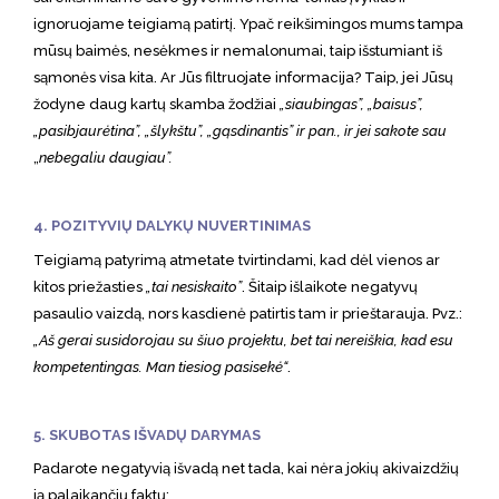
ignoruojame teigiamą patirtį. Ypač reikšimingos mums tampa
mūsų baimės, nesėkmes ir nemalonumai, taip išstumiant iš
sąmonės visa kita. Ar Jūs filtruojate informacija? Taip, jei Jūsų
žodyne daug kartų skamba žodžiai
„siaubingas”, „baisus”,
„pasibjaurėtina”, „šlykštu”, „gąsdinantis” ir pan., ir jei sakote sau
„
nebegaliu daugiau”.
4. POZITYVIŲ DALYKŲ NUVERTINIMAS
Teigiamą patyrimą atmetate tvirtindami, kad dėl vienos ar
kitos priežasties
„tai nesiskaito”
. Šitaip išlaikote negatyvų
pasaulio vaizdą, nors kasdienė patirtis tam ir prieštarauja. Pvz.:
„Aš gerai susidorojau su šiuo projektu, bet tai nereiškia, kad esu
kompetentingas. Man tiesiog pasisekė“
.
5. SKUBOTAS IŠVADŲ DARYMAS
Padarote negatyvią išvadą net tada, kai nėra jokių akivaizdžių
ją palaikančių faktų: