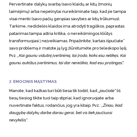
Pervertinate dalykų svarbą (savo klaidų ar kitų žmonių
laimėjimų) arba nepelnytai nureikšminate taip, kad jie tampa
visai menki (savo pačių gerąsias savybes ar kitų trūkumus).
Tarkime, nedidelės klaidos ima atrodyti tragiškos, paprastas
patarimas tampa aštria kritika, o nereikšmingos kliūtys
transformuojasi į neįveikiamas. Pripažinkite, kartais išpučiate”
savo problemą ir matote ją lyg žiūrėtumėte pro teleskopo lęšį.
Pvz.
„Kai gaunu vidutinį įvertinimą, tai įrodo, koks esu netikęs. Kai
gaunu aukštus įvertinimus, tai dar nereiškia, kad esu protingas“.
7. EMOCINIS MĄSTYMAS
Manote, kad kažkas turi būti tiesa tik todėl, kad
„jaučiate“
(iš
tiesų tiesiog tikite tuo) taip stipriai, kad ignoruojate arba
nuvertinate faktus, rodančius, jog yra kitaip. Pvz.:
„Žinau, kad
daugybę dalykų darbe darau gerai, bet vis tiek jaučiuosi
nevykėlis“
.