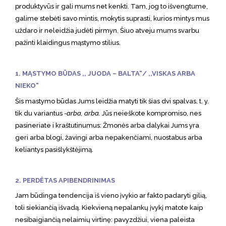
produktyvūs ir gali mums net kenkti. Tam, jog to išvengtume,
galime stebėti savo mintis, mokytis suprasti, kurios mintys mus
uždaro ir neleidžia judėti pirmyn. Šiuo atveju mums svarbu
pažinti klaidingus mąstymo stilius.
1. MĄSTYMO BŪDAS ,, JUODA – BALTA“/ ,,VISKAS ARBA
NIEKO“
Šis mastymo būdas Jums leidžia matyti tik šias dvi spalvas, t. y.
tik du variantus
-arba, arba.
Jūs neieškote kompromiso, nes
pasineriate i kraštutinumus: Žmonės arba dalykai Jums yra
geri arba blogi, žavingi arba nepakenčiami, nuostabus arba
keliantys pasišlykštėjimą.
2. PERDĖTAS APIBENDRINIMAS
Jam būdinga tendencija iš vieno įvykio ar fakto padaryti gilią,
toli siekiančią išvadą. Kiekvieną nepalankų įvykį matote kaip
nesibaigiančią nelaimių virtinę: pavyzdžiui, viena paleista