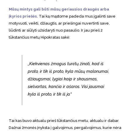
Mūsų mintys gali būti mūsų geriausios draugės arba
įkyrios priešės.
Tai ką mąstome padeda mus įgalinti save
motyvuoti, veikti, džiaugtis, ar priešingai nuvertinti save,
liūdinti ar siūlyti užsidaryti nuo pasaulio. Ir jau prieš 2
tūkstančius metų Hipokratas sakė:
„Kiekvienas žmogus turėtų žinoti, kad iš
proto, ir tik iš proto, kyla mūsų malonumai,
džiaugsmai, lygiai kaip ir skausmas,
sielvartas, kančia ir ašaros. Visi jausmai
kyla iš proto, ir tik iš jo.“
Tai kas buvo aktualu prieš tūkstančius metu, aktualu ir dabar.
Dažnai žmonės įnyksta į galvojimus, pergalvojimus, kurie nėra