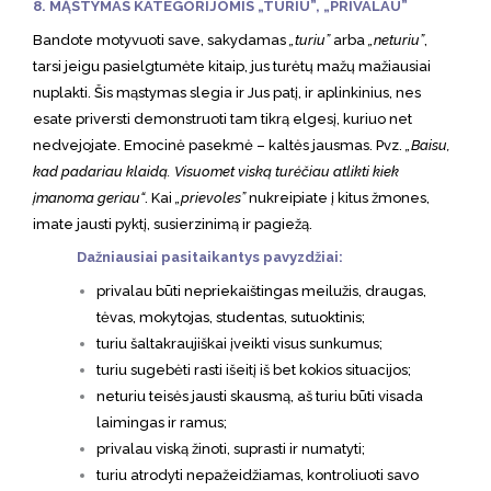
8. MĄSTYMAS KATEGORIJOMIS „TURIU”, „PRIVALAU”
Bandote motyvuoti save, sakydamas
„turiu”
arba
„neturiu”
,
tarsi jeigu pasielgtumėte kitaip, jus turėtų mažų mažiausiai
nuplakti. Šis mąstymas slegia ir Jus patį, ir aplinkinius, nes
esate priversti demonstruoti tam tikrą elgesį, kuriuo net
nedvejojate. Emocinė pasekmė – kaltės jausmas. Pvz.
„Baisu,
kad padariau klaidą. Visuomet viską turėčiau atlikti kiek
įmanoma geriau“
. Kai
„prievoles”
nukreipiate į kitus žmones,
imate jausti pyktį, susierzinimą ir pagiežą.
Dažniausiai pasitaikantys pavyzdžiai:
privalau būti nepriekaištingas meilužis, draugas,
tėvas, mokytojas, studentas, sutuoktinis;
turiu šaltakraujiškai įveikti visus sunkumus;
turiu sugebėti rasti išeitį iš bet kokios situacijos;
neturiu teisės jausti skausmą, aš turiu būti visada
laimingas ir ramus;
privalau viską žinoti, suprasti ir numatyti;
turiu atrodyti nepažeidžiamas, kontroliuoti savo