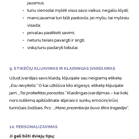
jausmus;
turiu vienodai mylėti visus savo vaikus; negaliu klysti;
mano jausmai turi būti pastovūs: jei myliu, tai mylėsiu
visada;
privalau pasitikėti savimi;
neturiu teisės pavargti ir sirgti;
viską turiu padaryti tobulai.
9. ETIKEČIŲ KLIJAVIMAS IR KLAIDINGAS ĮVARDIJIMAS
Užuot įvardijęs savo klaidą, klijuojate sau neigiamą etiketę:
„Esu nevykėlis.”
O kai užkliūva kito elgesys, etiketę klijuojate
jam:
„Tai prakeiktas parazitas.”
Klaidingas įvardijimas – kai kokį
nors nutikimą apibūdinate stipriais ir sunkų emocinį krūvį
turinčiais žodžiais. Pvz.:
„Mano prezentacija buvo tikra tragedija“
.
10. PERSONALIZAVIMAS
Ji gali būti dviejų tipų: