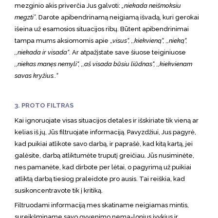
mezginio akis priverčia Jus galvoti:
„niekada neišmoksiu
megzti”
. Darote apibendrinamą neigiamą išvadą, kuri gerokai
išeina už esamosios situacijos ribų. Būtent apibendrinimai
tampa mums aksiomomis apie ,
,visus“, ,,kiekvieną“, ,,nieką“,
,,niekada ir visada“
. Ar atpažįstate save šiuose teiginiuose
,,niekas manęs nemyli“, ,,aš visada būsiu liūdnas“, ,,kiekvienam
savas kryžius..“
3. PROTO FILTRAS
Kai ignoruojate visas situacijos detales ir išskiriate tik vieną ar
kelias iš jų, Jūs filtruojate informaciją. Pavyzdžiui, Jus pagyrė,
kad puikiai atlikote savo darbą, ir paprašė, kad kitą kartą, jei
galėsite, darbą atliktumėte truputį greičiau. Jūs nusiminėte,
nes pamanėte, kad dirbote per lėtai, o pagyrimą už puikiai
atliktą darbą tiesiog praleidote pro ausis. Tai reiškia, kad
susikoncentravote tik į kritiką.
Filtruodami informaciją mes skatiname neigiamas mintis,
sureikšminame savo gyvenimo nema-lonius įvykius ir