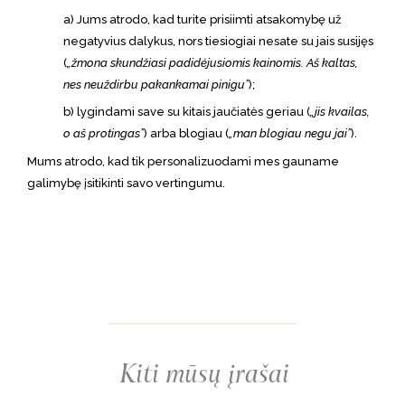
a) Jums atrodo, kad turite prisiimti atsakomybę už
negatyvius dalykus, nors tiesiogiai nesate su jais susijęs
(
„žmona skundžiasi padidėjusiomis kainomis. Aš kaltas,
nes neuždirbu pakankamai pinigu”
);
b) lygindami save su kitais jaučiatės geriau (
„jis kvailas,
o aš protingas”
) arba blogiau (
„man blogiau negu jai”
).
Mums atrodo, kad tik personalizuodami mes gauname
galimybę įsitikinti savo vertingumu.
Kiti mūsų įrašai