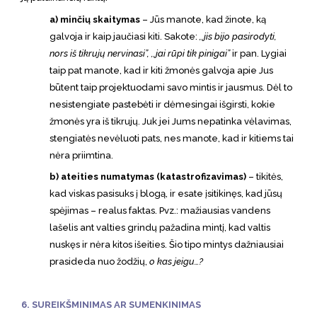
a) minčių skaitymas
– Jūs manote, kad žinote, ką
galvoja ir kaip jaučiasi kiti. Sakote:
,,jis bijo pasirodyti,
nors iš tikrujų nervinasi”, ,,jai rūpi tik pinigai”
ir pan. Lygiai
taip pat manote, kad ir kiti žmonės galvoja apie Jus
būtent taip projektuodami savo mintis ir jausmus. Dėl to
nesistengiate pastebėti ir dėmesingai išgirsti, kokie
žmonės yra iš tikrujų. Juk jei Jums nepatinka vėlavimas,
stengiatės nevėluoti pats, nes manote, kad ir kitiems tai
nėra priimtina.
b) ateities numatymas (katastrofizavimas)
– tikitės,
kad viskas pasisuks į blogą, ir esate įsitikinęs, kad jūsų
spėjimas – realus faktas. Pvz.: mažiausias vandens
lašelis ant valties grindų pažadina mintį, kad valtis
nuskęs ir nėra kitos išeities. Šio tipo mintys dažniausiai
prasideda nuo žodžių,
o kas jeigu…?
6. SUREIKŠMINIMAS AR SUMENKINIMAS