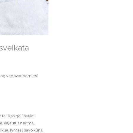
sveikata
, jog vadovaudamiesi
ai, kas gali nutikti
ar. Pajautus nerimą,
įsiklausymas į savo kūną.