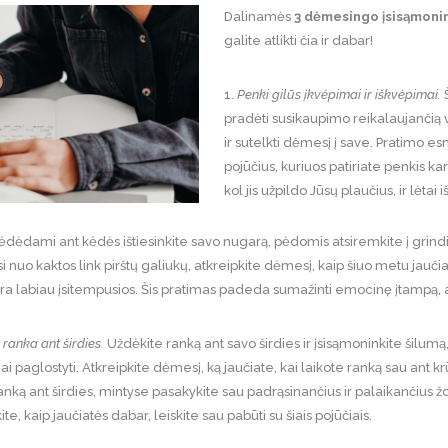
Dalinamės
3 dėmesingo įsisąmoni
galite atlikti čia ir dabar!
1.
Penki gilūs įkvėpimai ir iškvėpimai.
Š
pradėti susikaupimo reikalaujančią ve
ir sutelkti dėmesį į save. Pratimo es
pojūčius, kuriuos patiriate penkis kar
kol jis užpildo Jūsų plaučius, ir lėtai 
dėdami ant kėdės ištiesinkite savo nugarą, pėdomis atsiremkite į grindi
i nuo kaktos link pirštų galiukų, atkreipkite dėmesį, kaip šiuo metu jauči
ų yra labiau įsitempusios. Šis pratimas padeda sumažinti emocinę įtampą, 
 ranka ant širdies.
Uždėkite ranką ant savo širdies ir įsisąmoninkite šilumą,
ai paglostyti. Atkreipkite dėmesį, ką jaučiate, kai laikote ranką sau ant kr
nką ant širdies, mintyse pasakykite sau padrąsinančius ir palaikančius žo
ite, kaip jaučiatės dabar, leiskite sau pabūti su šiais pojūčiais.