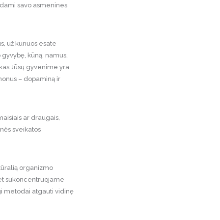
elėdami savo asmenines
s, už kuriuos esate
o gyvybę, kūną, namus,
i, kas Jūsų gyvenime yra
rmonus – dopaminą ir
aisiais ar draugais,
inės sveikatos
tūralią organizmo
omet sukoncentruojame
i metodai atgauti vidinę