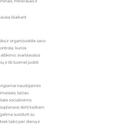
minais, mineralais ir
ausia išlaikant
aiką ir organizuokite savo
kontrolę, kurios
atlikimo, svarbiausius
ų ir tik tuomet judėti
švengiamai naudojamės
maisiais, tačiau
džiate socialinėms
 suplanavę skirti kažkam
 galima susidurti su
kiek laiko per dieną ir