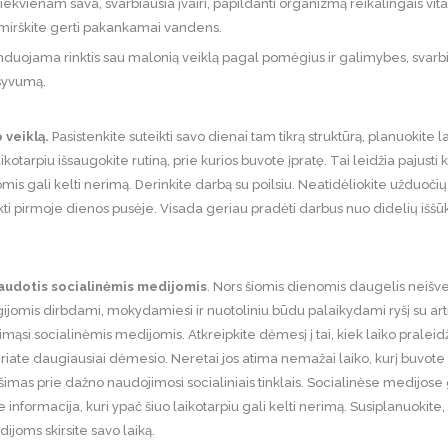
ekvienam sava, svarbiausia įvairi, papildanti organizmą reikalingais vita
irškite gerti pakankamai vandens.
nduojama rinktis sau malonią veiklą pagal pomėgius ir galimybes, svarbi
syvumą.
 veiklą.
Pasistenkite suteikti savo dienai tam tikrą struktūrą, planuokite l
ikotarpiu išsaugokite rutiną, prie kurios buvote įpratę. Tai leidžia pajusti 
is gali kelti nerimą. Derinkite darbą su poilsiu. Neatidėliokite užduočių 
ikti pirmoje dienos pusėje. Visada geriau pradėti darbus nuo didelių iššūki
audotis socialinėmis medijomis
. Nors šiomis dienomis daugelis nei
jomis dirbdami, mokydamiesi ir nuotoliniu būdu palaikydami ryšį su arti
imąsi socialinėmis medijomis. Atkreipkite dėmesį į tai, kiek laiko pralei
riate daugiausiai dėmesio. Neretai jos atima nemažai laiko, kurį buvote
sirišimas prie dažno naudojimosi socialiniais tinklais. Socialinėse medijose
 informacija, kuri ypač šiuo laikotarpiu gali kelti nerimą. Susiplanuokite, 
joms skirsite savo laiką.