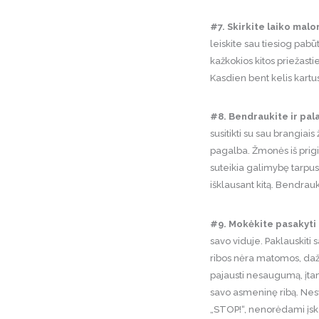
#7. Skirkite laiko ma
leiskite sau tiesiog pabūt
kažkokios kitos priežasti
Kasdien bent kelis kart
#8. Bendraukite ir pala
susitikti su sau brangia
pagalba. Žmonės iš prigi
suteikia galimybę tarpusa
išklausant kitą. Bendrauk
#9. Mokėkite pasakyti 
savo viduje. Paklauskiti 
ribos nėra matomos, dažn
pajausti nesaugumą, įtam
savo asmeninę ribą. Nesva
„STOP!“, nenorėdami įskau