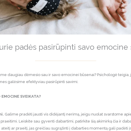
kurie padės pasirūpinti savo emocine 
rtume daugiau dėmesio sau ir savo emocinei būsenai? Psichologė teigia
 mes galėsime efektyviau pasirūpinti savimi.
O EMOCINE SVEIKATA?
mi.
Galime pradėti jausti vis didėjantį nerimą, jeigu nuolat svarstome apie t
aeitimi. Leiskite sau gyventi dabartimi, patirkite šią akimirką čia ir dab
ateitį ar praeitį, jas greičiau sugrąžinti į dabarties momentą gali padėti 