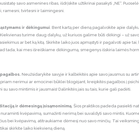
sistatę savo asmenines ribas, išdrįskite užtikrinai pasakyti „NE“. Puos
 ramesni, tvirtesni ir laimingesni.
pmąstymams ir dėkingumui
. Bent kartą per dieną pagalvokite apie dalyku
 Kiekvienas turime daug dalykų, už kuriuos galime būti dėkingi – už sav
asiekimus ar bet ką kitą. Skirkite laiko juos apmąstyti ir pagalvoti apie ta
 kad tada, kai mes išreiškiame dėkingumą, smegenys išskiria laimės ho
s pagalbos.
Neužsidarykite savyje ir kalbėkitės apie savo jausmus su artim
 stipriam nerimui ar emocinei būklei blogėjant, kreipkitės pagalbos į psich
i su savo mintimis ir jausmais! Dalinkitės jais su tais, kurie gali padėti.
itaciją ir dėmesingą įsisąmoninimą.
Šios praktikos padeda pasiekti na
 nuraminti kvėpavimą, sumažinti nerimą bei suvaldyti savo mintis. Ku
čius bei kvėpavimą, atitraukiame dėmesį nuo savo minčių. Tai veiksming
tikai skirkite laiko kiekvieną dieną.