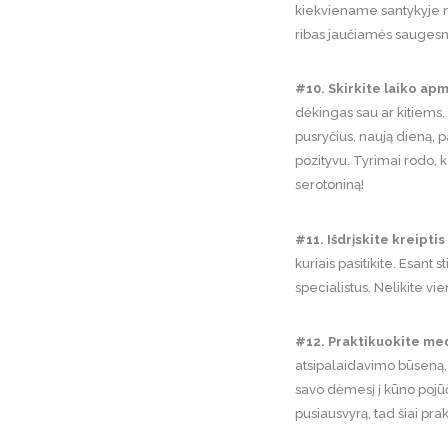
kiekviename santykyje nu
ribas jaučiamės saugesni,
#10. Skirkite laiko a
dėkingas sau ar kitiems.
pusryčius, naują dieną, p
pozityvu. Tyrimai rodo,
serotoniną!
#11. Išdrįskite kreipti
kuriais pasitikite. Esant
specialistus. Nelikite vien
#12. Praktikuokite med
atsipalaidavimo būseną,
savo dėmesį į kūno pojū
pusiausvyrą, tad šiai prak