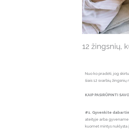
12 žingsnių, 
Nuo ko pradėti, jog ski
šiais 12 svarbių žingsnių
KAIP PASIRŪPINTI SAV
#1. Gyvenkite dabarti
ateityje arba gyvename pr
kuomet mintys nuklysta į 