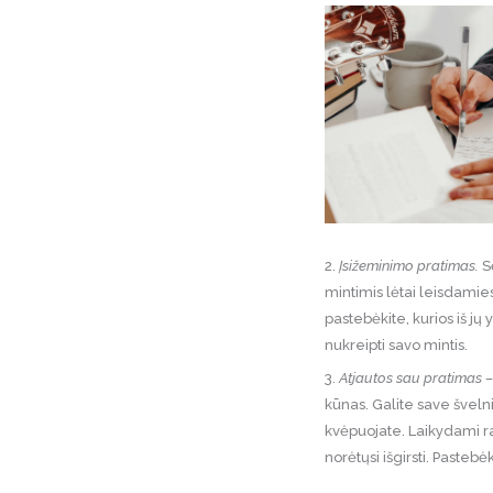
2.
Įsižeminimo pratimas.
Sė
mintimis lėtai leisdamies
pastebėkite, kurios iš j
nukreipti savo mintis.
3.
Atjautos sau pratimas –
kūnas. Galite save švelni
kvėpuojate. Laikydami ra
norėtųsi išgirsti. Pastebėk