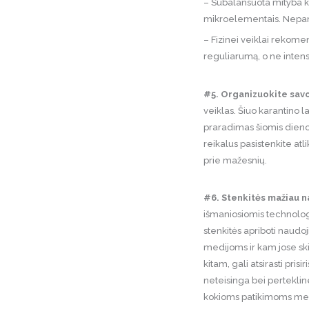
– Subalansuota mityba ki
mikroelementais. Nepam
– Fizinei veiklai rekome
reguliarumą, o ne inten
#5. Organizuokite savo
veiklas. Šiuo karantino la
praradimas šiomis dienom
reikalus pasistenkite atl
prie mažesnių.
#6.
Stenkitės mažiau n
išmaniosiomis technologi
stenkitės apriboti naudoj
medijoms ir kam jose ski
kitam, gali atsirasti pri
neteisinga bei pertekline
kokioms patikimoms medi