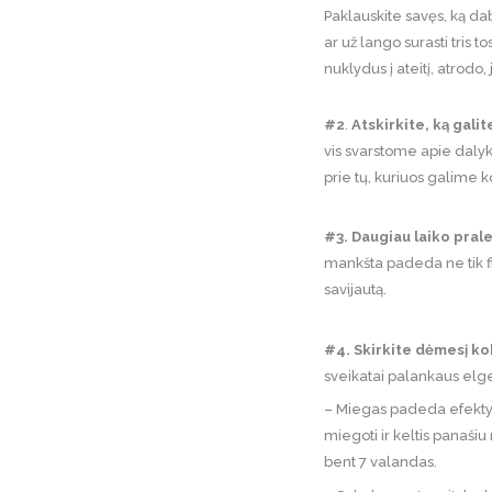
Paklauskite savęs, ką dab
ar už lango surasti tris 
nuklydus į ateitį, atrodo
#2
.
Atskirkite, ką galit
vis svarstome apie dalyk
prie tų, kuriuos galime ko
#3. Daugiau laiko pral
mankšta padeda ne tik fiz
savijautą.
#4. Skirkite dėmesį kok
sveikatai palankaus elg
– Miegas padeda efektyvi
miegoti ir keltis panaši
bent 7 valandas.