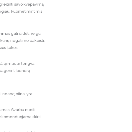
agreitinti savo kvėpavimą,
saugiau, kuomet mintimis
imas gali didėti, jeigu
 kurių negalime pakeisti,
ios įtakos.
kščiojimas ar lengva
 pagerinti bendrą
i neabejotinai yra
rumas. Svarbu nueiti
i rekomenduojama skirti