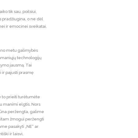
iko tik sau, poilsiui,
Jus pradžiugina, o ne dėl
nei ir emocinei sveikatai.
ntino metu galimybės
išmaniųjų technologijų
ikymo jausmą. Tai
i ir pajusti prasmę
e to prieiti turėtumėte
 su manimi elgtis. Nors
 būna peržengta, galime
e kitam žmogui peržengti
tame pasakyti „NE“ ar
ki ir laisvi,