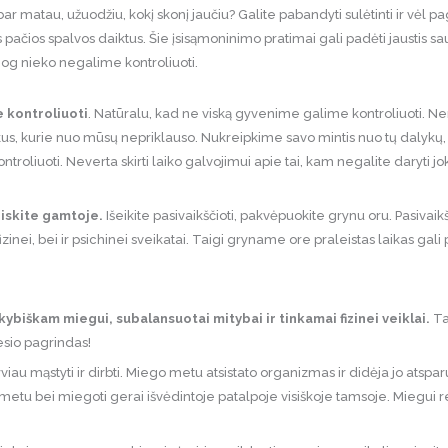
ar matau, užuodžiu, kokį skonį jaučiu? Galite pabandyti sulėtinti ir vėl p
tos pačios spalvos daiktus. Šie įsisąmoninimo pratimai gali padėti jaustis 
, jog nieko negalime kontroliuoti.
e kontroliuoti
. Natūralu, kad ne viską gyvenime galime kontroliuoti. Ner
us, kurie nuo mūsų nepriklauso. Nukreipkime savo mintis nuo tų dalykų,
ntroliuoti. Neverta skirti laiko galvojimui apie tai, kam negalite daryti jok
eiskite gamtoje.
Išeikite pasivaikščioti, pakvėpuokite grynu oru. Pasivai
inei, bei ir psichinei sveikatai. Taigi gryname ore praleistas laikas gali
ybiškam miegui, subalansuotai mitybai ir tinkamai fizinei veiklai.
Ta
esio pagrindas!
au mąstyti ir dirbti. Miego metu atsistato organizmas ir didėja jo atspa
u metu bei miegoti gerai išvėdintoje patalpoje visiškoje tamsoje. Miegu