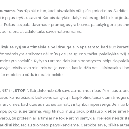
lonumams.
Pasirūpinkite tuo, kad laisvalaikis būtų Jūsų prioritetas. Skirkite la
i ir pajusti ryšį su savimi. Kartais darykite dalykus tiesiog dėl to, kad jie 
es. Poilsis, atsipalaidavimas ir pramogos yra būtinos palaikyti gerai psichi
us per dieną atraskite laiko savo malonumams.
ikykite ryšį su artimaisiais bei draugais.
Nepaisant to, kad šiuo kara
is žmonėmis yra apribotos dėl mūsų visų saugumo, tačiau palaikykite ryšį 
mties yra socialūs. Ryšys su artimaisiais kuria bendrystės, abipusio pala
vyje keistis savo mintimis bei jausmais, kas leidžia ne tik išsipasakoti, be
ite nuotoliniu būdu ir neatsiribokite!
„NE“ ir „STOP!”.
Išdrįskite nubrėžti savo asmenines ribas! Pirmiausia, pri
savęs, ko norėčiau iš kiekvienų santykių ir kaip ketinu leisti kitam žmogui
ai tikimės, kad kitas asmuo jas pamatys ir tų ribų neperžengs. Jei riba
pą, pyktį, susierzinimą. Visgi tik nuo mūsų pačių priklauso, kiek leisim
rbu, tai profesiniai, artimi ar ne tokie artimi santykiai. Neretai neišdrįs
dinti kito, tačiau tuo metu patys kenčiame. Gerbkite save, būkite autentiš