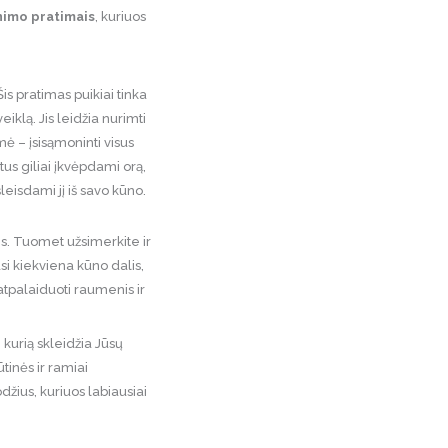
nimo pratimais
, kuriuos
is pratimas puikiai tinka
iklą. Jis leidžia nurimti
mė – įsisąmoninti visus
tus giliai įkvėpdami orą,
išleisdami jį iš savo kūno.
s. Tuomet užsimerkite ir
asi kiekviena kūno dalis,
atpalaiduoti raumenis ir
 kurią skleidžia Jūsų
ūtinės ir ramiai
džius, kuriuos labiausiai