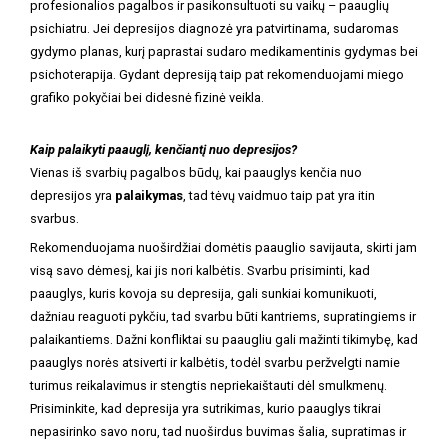
profesionalios pagalbos ir pasikonsultuoti su vaikų – paauglių
psichiatru. Jei depresijos diagnozė yra patvirtinama, sudaromas
gydymo planas, kurį paprastai sudaro medikamentinis gydymas bei
psichoterapija. Gydant depresiją taip pat rekomenduojami miego
grafiko pokyčiai bei didesnė fizinė veikla.
Kaip palaikyti paauglį, kenčiantį nuo depresijos?
Vienas iš svarbių pagalbos būdų, kai paauglys kenčia nuo
depresijos yra
palaikymas
, tad tėvų vaidmuo taip pat yra itin
svarbus.
Rekomenduojama nuoširdžiai domėtis paauglio savijauta, skirti jam
visą savo dėmesį, kai jis nori kalbėtis. Svarbu prisiminti, kad
paauglys, kuris kovoja su depresija, gali sunkiai komunikuoti,
dažniau reaguoti pykčiu, tad svarbu būti kantriems, supratingiems ir
palaikantiems. Dažni konfliktai su paaugliu gali mažinti tikimybę, kad
paauglys norės atsiverti ir kalbėtis, todėl svarbu peržvelgti namie
turimus reikalavimus ir stengtis nepriekaištauti dėl smulkmenų.
Prisiminkite, kad depresija yra sutrikimas, kurio paauglys tikrai
nepasirinko savo noru, tad nuoširdus buvimas šalia, supratimas ir