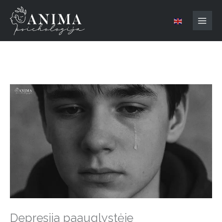
Pereiti
MAI
prie
MEN
turinio
Depresija paauglystėje