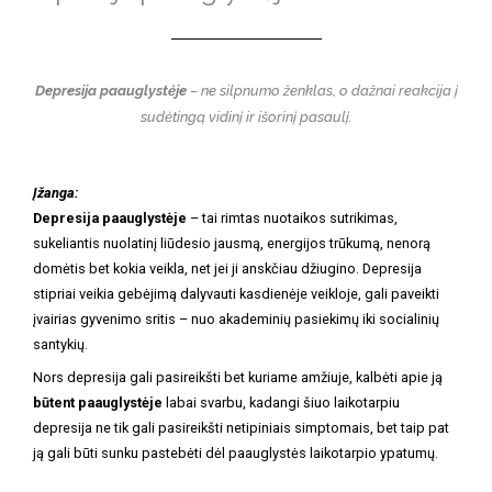
Depresija paauglystėje
– ne silpnumo ženklas, o dažnai reakcija į
sudėtingą vidinį ir išorinį pasaulį.
Įžanga:
Depresija paauglystėje
– tai rimtas nuotaikos sutrikimas,
sukeliantis nuolatinį liūdesio jausmą, energijos trūkumą, nenorą
domėtis bet kokia veikla, net jei ji anskčiau džiugino. Depresija
stipriai veikia gebėjimą dalyvauti kasdienėje veikloje, gali paveikti
įvairias gyvenimo sritis – nuo akademinių pasiekimų iki socialinių
santykių.
Nors depresija gali pasireikšti bet kuriame amžiuje, kalbėti apie ją
būtent paauglystėje
labai svarbu, kadangi šiuo laikotarpiu
depresija ne tik gali pasireikšti netipiniais simptomais, bet taip pat
ją gali būti sunku pastebėti dėl paauglystės laikotarpio ypatumų.