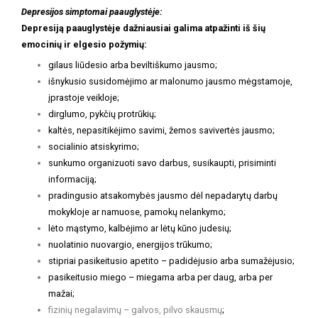
Depresijos simptomai paauglystėje:
Depresiją paauglystėje dažniausiai galima atpažinti iš šių
emocinių ir elgesio požymių:
gilaus liūdesio arba beviltiškumo jausmo;
išnykusio susidomėjimo ar malonumo jausmo mėgstamoje,
įprastoje veikloje;
dirglumo, pykčių protrūkių;
kaltės, nepasitikėjimo savimi, žemos savivertės jausmo;
socialinio atsiskyrimo;
sunkumo organizuoti savo darbus, susikaupti, prisiminti
informaciją;
pradingusio atsakomybės jausmo dėl nepadarytų darbų
mokykloje ar namuose, pamokų nelankymo;
lėto mąstymo, kalbėjimo ar lėtų kūno judesių;
nuolatinio nuovargio, energijos trūkumo;
stipriai pasikeitusio apetito – padidėjusio arba sumažėjusio;
pasikeitusio miego – miegama arba per daug, arba per
mažai;
fizinių negalavimų – galvos, pilvo skausmų
;