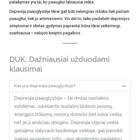
palaikymas yra tai, ko paaugliui labiausiai reikia.
Depresija paauglystėje tikrai gali būti nelengvas iššūkis tiek pačiam
paaugliui, tiek jo artimiesiems. Vis dėl to, laiku pastebėti depresijos
simptomai ir skirtas gydymas paprastai būna tikrai veiksmingi,
svarbiausia – nebijoti kreiptis pagalbos.
DUK: Dažniausiai užduodami
klausimai
Kas yra depresija paauglystėje?
Depresija paauglystėje – tai rimtas nuotaikos
sutrikimas, sukeliantis nuolatinį liūdesio jausmą,
energijos trūkumą, nenorą domėtis bet kokia veikla,
net jei ji anskčiau džiugino. Depresija stipriai veikia
gebėjimą dalyvauti kasdienėje veikloje, gali paveikti
įvairias gyvenimo sritis – nuo akademinių pasiekimų