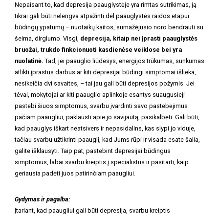
Nepaisant to, kad depresija paauglystėje yra rimtas sutrikimas, ją
tikrai gali būti nelengva atpažinti dėl paauglystės raidos etapui
būdingų ypatumų – nuotaikų kaitos, sumažėjusio noro bendrauti su
šeima, dirglumo. Visgi,
depresija, kitaip nei įprasti paauglystės
bruožai, trukdo finkcionuoti kasdienėse veiklose bei yra
nuolatinė.
Tad, jei paauglio liūdesys, energijos trūkumas, sunkumas
atlikti įprastus darbus ar kiti depresijai būdingi simptomai išlieka,
nesikeičia dvi savaites, – tai jau gali būti depresijos požymis. Jei
tėvai, mokytojai ar kiti paauglio aplinkoje esantys suaugusieji
pastebi šiuos simptomus, svarbu įvardinti savo pastebėjimus
pačiam paaugliui, paklausti apie jo savijautą, pasikalbėti. Gali būti,
kad paauglys iškart neatsivers ir nepasidalins, kas slypi jo viduje,
tačiau svarbu užtikrinti paauglį, kad Jums rūpi ir visada esate šalia,
galite išklausyti. Taip pat, pastebint depresijai būdingus
simptomus, labai svarbu kreiptis į specialistus ir pasitarti, kaip
geriausia padėti juos patirinčiam paaugliui.
Gydymas ir pagalba:
Įtariant, kad paaugliui gali būti depresija, svarbu kreiptis