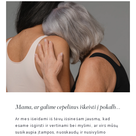
Mama, ar galime cepelinus iškeisti į pokalbį
apie jausmus?
Ar mes išeidami iš tėvų išsinešam jausmą, kad
esame išgirsti ir vertinami bei mylimi, ar virš mūsų
susikaupia įtampos, nuoskaudų ir nusivylimo