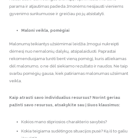
parama ir atjautimas padeda žmonėms nesijausti vieniems
gyvenimo sunkumuose ir greičiau po jų atsistatyti.
Maloni veikla, pomėgiai
Malonumą teikiantys užsiėmimai leidžia žmogui nukreipti
dėmesį nuo nemalonių dalykų, atsipalaiduoti. Paprastai
rekomenduojama turėti bent vieną pomėgį, kuris atliekamas
dėl malonumo, o ne dėl siekiamo rezultato ir naudos. Ne taip
svarbu pomėgių gausa, kiek patiriamas malonumas užsiimant
veikla.
Kaip atrasti savo individualius resursus? Norint geriau
pažinti savo resursus, atsakykite sau į šiuos klausimus:
Kokios mano stipriosios charakterio savybės?
Kokia teigiama sudėtingos situacijos pusė? Ką iš to galiu