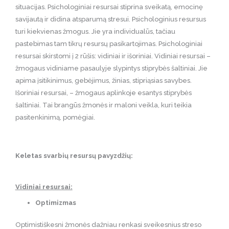
situacijas. Psichologiniai resursai stiprina sveikatą, emocinę
savijautą ir didina atsparumą stresui. Psichologinius resursus
turi kiekvienas žmogus. Jie yra individualūs, tačiau
pastebimas tam tikrų resursų pasikartojimas. Psichologiniai
resursai skirstomi į 2 rūšis: vidiniai ir išoriniai. Vidiniai resursai –
žmogaus vidiniame pasaulyje slypintys stiprybės šaltiniai. Jie
apima įsitikinimus, gebėjimus, žinias, stipriąsias savybes.
Išoriniai resursai, – žmogaus aplinkoje esantys stiprybės
šaltiniai. Tai brangūs žmonės ir maloni veikla, kuri teikia
pasitenkinimą, pomėgiai.
Keletas svarbių resursų pavyzdžių:
Vidiniai resursai:
Optimizmas
Optimistiškesni žmonės dažniau renkasi sveikesnius streso