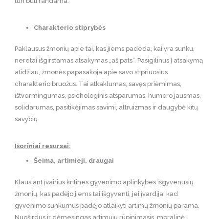
turi būti randama.
Charakterio stiprybės
Paklausus žmonių apie tai, kas jiems padeda, kai yra sunku,
neretai išgirstamas atsakymas „aš pats“. Pasigilinus į atsakymą
atidžiau, žmonės papasakoja apie savo stipriuosius
charakterio bruožus. Tai atkaklumas, savęs priėmimas,
ištvermingumas, psichologinis atsparumas, humoro jausmas,
solidarumas, pasitikėjimas savimi, altruizmas ir daugybė kitų
savybių.
Išoriniai resursai:
Šeima, artimieji, draugai
Klausiant įvairius kritines gyvenimo aplinkybes išgyvenusių
žmonių, kas padėjo jiems tai išgyventi, jei įvardija, kad
gyvenimo sunkumus padėjo atlaikyti artimų žmonių parama.
Nuoširdus ir dėmesingas artimųjų rūpinimasis, moralinė