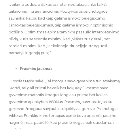
įveikimo būdus, o ištikusias nelaimes labiau linkę laikyti
laikinomis ir praeinančiomis. Pozityviosios psichologijos
šalininkai kalba, kad kaip galima išmokti bejėgiškumo
(išmoktas bejėgiškumas), taip galima išmokti ir optimistinio
požiūrio. Optimizmas apima tam tikrą pasaulio interpretavimo
būdą, kuris nesiremia mintimi, kad „viskas bus gerai“, bet
remiasi mintimi, kad „kiekvienoje situacijoje stengiuosi
pamatyti ir gerąją pusę“.
Prasmės jausmas
Filosofas Nyčė sakė „ jei žmogus savo gyvenime turi atsakymą
į
kodėl
, tai gali priimti beveik bet kokį
kaip“
. Prasmę savo
gyvenime matantis žmogus lengviau priima bet kokias
gyvenimo aplinkybes, iššūkius. Prasmės jausmas siejasi su
geresne žmogaus savijauta, subjektyvia gerove. Psichologas
Viktoras Franklis, kurio terapijos esmė buvo prasmės jausmo
nagrinėjimas, pabrėžė, kad prasmė negali būti duodama, ji