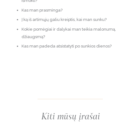
išmokti?
Kas man prasminga?
Į ką iš artimųjų galiu kreiptis, kai man sunku?
Kokie pomėgiai ir dalykai man teikia malonumą,
džiaugsmą?
Kas man padeda atsistatyti po sunkios dienos?
Kiti mūsų įrašai