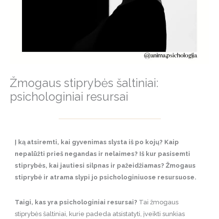
Žmogaus stiprybės šaltiniai:
psichologiniai resursai
Į ką atsiremti, kai gyvenimas slysta iš po kojų? Kaip
nepalūžti prieš negandas ir nelaimes? Iš kur pasisemti
stiprybės, kai jautiesi silpnas ir pažeidžiamas? Žmogaus
stiprybė ir atrama slypi jo psichologiniuose resursuose.
Taigi, kas yra psichologiniai resursai?
Tai žmogaus
stiprybės šaltiniai, kurie padeda atsistatyti, įveikti sunkias