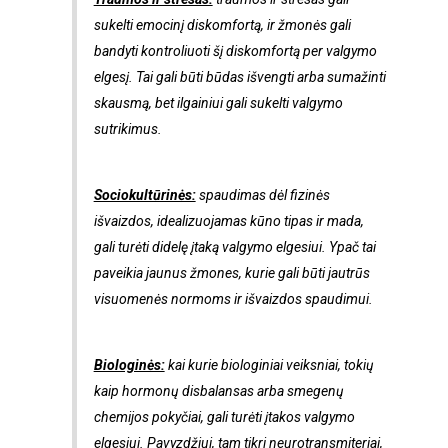
sukelti emocinį diskomfortą, ir žmonės gali
bandyti kontroliuoti šį diskomfortą per valgymo
elgesį. Tai gali būti būdas išvengti arba sumažinti
skausmą, bet ilgainiui gali sukelti valgymo
sutrikimus.
Sociokultūrinės:
spaudimas dėl fizinės
išvaizdos, idealizuojamas kūno tipas ir mada,
gali turėti didelę įtaką valgymo elgesiui. Ypač tai
paveikia jaunus žmones, kurie gali būti jautrūs
visuomenės normoms ir išvaizdos spaudimui.
Biologinės:
kai kurie biologiniai veiksniai, tokių
kaip hormonų disbalansas arba smegenų
chemijos pokyčiai, gali turėti įtakos valgymo
elgesiui. Pavyzdžiui, tam tikri neurotransmiteriai,