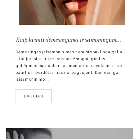
Kaip lavinti dėmesingumą ir sąmoningumą
savarankiškai?
Dėmesingas įsisąmoninimas nėra stebuklinga galia
– tai įprastas ir kiekvienam žmogui įgimtas
gebėjimas būti dabarties momente, suvokiant savo
patirtis ir perdėtai į jas nereaguojant. Dėmesingo
įsisąmoninimo...
DAUGIAU