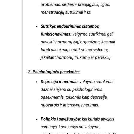
problemas, širdies ir kraujagyslių ligos,
menstruacijų sutrikimai ir kt.
Sutrikęs endokrininės sistemos
funkcionavimas:
valgymo sutrikimai gali
paveikti hormonų lygį organizme, kas gali
turėti pasekmių endokrininei sistemai,
įskaitant hormonų trūkumą ar perteklių.
2. Psichologinės pasekmės:
Depresija ir nerimas:
valgymo sutrikimai
dažnai siejami su psichologinėmis
pasekmėmis, tokiomis kaip depresija,
nuovargis ir intensyvus nerimas.
Polinkis į savižudybę:
kai kuriais atvejais
asmenys, kovojantys su valgymo