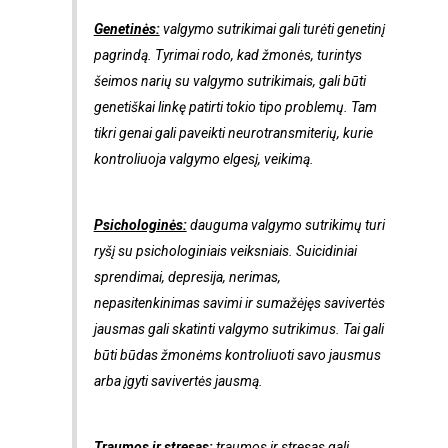
Genetinės:
valgymo sutrikimai gali turėti genetinį
pagrindą. Tyrimai rodo, kad žmonės, turintys
šeimos narių su valgymo sutrikimais, gali būti
genetiškai linkę patirti tokio tipo problemų. Tam
tikri genai gali paveikti neurotransmiterių, kurie
kontroliuoja valgymo elgesį, veikimą.
Psichologinės:
dauguma valgymo sutrikimų turi
ryšį su psichologiniais veiksniais. Suicidiniai
sprendimai, depresija, nerimas,
nepasitenkinimas savimi ir sumažėjęs savivertės
jausmas gali skatinti valgymo sutrikimus. Tai gali
būti būdas žmonėms kontroliuoti savo jausmus
arba įgyti savivertės jausmą.
Traumos ir stresas:
traumos ir stresas gali