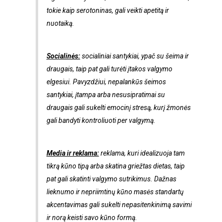
tokie kaip serotoninas, gali veikti apetitą ir
nuotaiką.
Socialinės:
socialiniai santykiai, ypač su šeima ir
draugais, taip pat gali turėti įtakos valgymo
elgesiui. Pavyzdžiui, nepalankūs šeimos
santykiai, įtampa arba nesusipratimai su
draugais gali sukelti emocinį stresą, kurį žmonės
gali bandyti kontroliuoti per valgymą.
Media ir reklama:
reklama, kuri idealizuoja tam
tikrą kūno tipą arba skatina griežtas dietas, taip
pat gali skatinti valgymo sutrikimus. Dažnas
lieknumo ir nepriimtinų kūno masės standartų
akcentavimas gali sukelti nepasitenkinimą savimi
ir norą keisti savo kūno formą.