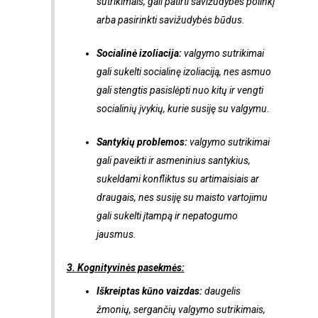
sutrikimais, gali patirti savižudybės polinkį
arba pasirinkti savižudybės būdus.
Socialinė izoliacija:
valgymo sutrikimai
gali sukelti socialinę izoliaciją, nes asmuo
gali stengtis pasislėpti nuo kitų ir vengti
socialinių įvykių, kurie susiję su valgymu.
Santykių problemos:
valgymo sutrikimai
gali paveikti ir asmeninius santykius,
sukeldami konfliktus su artimaisiais ar
draugais, nes susiję su maisto vartojimu
gali sukelti įtampą ir nepatogumo
jausmus.
3. Kognityvinės pasekmės:
Iškreiptas kūno vaizdas:
daugelis
žmonių, sergančių valgymo sutrikimais,