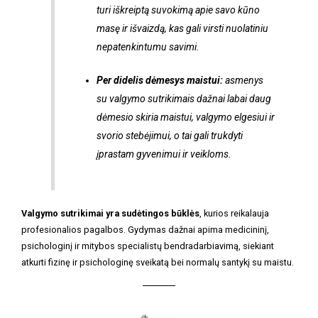
turi iškreiptą suvokimą apie savo kūno
masę ir išvaizdą, kas gali virsti nuolatiniu
nepatenkintumu savimi.
Per didelis dėmesys maistui:
asmenys
su valgymo sutrikimais dažnai labai daug
dėmesio skiria maistui, valgymo elgesiui ir
svorio stebėjimui, o tai gali trukdyti
įprastam gyvenimui ir veikloms.
Valgymo sutrikimai yra sudėtingos būklės
, kurios reikalauja
profesionalios pagalbos. Gydymas dažnai apima medicininį,
psichologinį ir mitybos specialistų bendradarbiavimą, siekiant
atkurti fizinę ir psichologinę sveikatą bei normalų santykį su maistu.