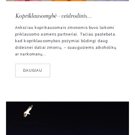
Kopriklausomybė - veidrodinis
priklausomybės atspindys
Anksčiau koprikausomais žmonėmis buvo laikomi
priklausomo asmens partneriai. Tačiau pastebėta,
kad kopriklausomybės požymiai būdingi daug
didesnei daliai žmonių, – suaugusiems alkoholikų
ar narkomanų...
DAUGIAU