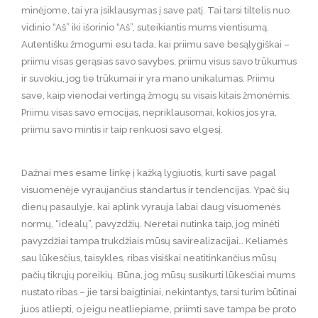
minėjome, tai yra įsiklausymas į save patį. Tai tarsi tiltelis nuo
vidinio “Aš” iki išorinio “Aš”, suteikiantis mums vientisumą.
Autentišku žmogumi esu tada, kai priimu save besąlygiškai –
priimu visas gerąsias savo savybes, priimu visus savo trūkumus
ir suvokiu, jog tie trūkumai ir yra mano unikalumas. Priimu
save, kaip vienodai vertingą žmogų su visais kitais žmonėmis.
Priimu visas savo emocijas, nepriklausomai, kokios jos yra,
priimu savo mintis ir taip renkuosi savo elgesį.
Dažnai mes esame linkę į kažką lygiuotis, kurti save pagal
visuomenėje vyraujančius standartus ir tendencijas. Ypač šių
dienų pasaulyje, kai aplink vyrauja labai daug visuomenės
normų, “idealų”, pavyzdžių. Neretai nutinka taip, jog minėti
pavyzdžiai tampa trukdžiais mūsų savirealizacijai… Keliamės
sau lūkesčius, taisykles, ribas visiškai neatitinkančius mūsų
pačių tikrųjų poreikių. Būna, jog mūsų susikurti lūkesčiai mums
nustato ribas – jie tarsi baigtiniai, nekintantys, tarsi turim būtinai
juos atliepti, o jeigu neatliepiame, priimti save tampa be proto