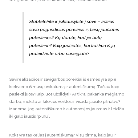
Stabtelėkite ir įsiklausykite į save – kokius
savo pagrindinius poreikius iš tiesų jaučiatės
patenkinęs? Ką darote, kad jie būtų
patenkinti? Kaip jaučiatės, kai kažkurį iš jų
praleidžiate arba nuneigiate?
Savirealizacijos ir savigarbos poreikiai iš esmės yra apie
kiekvieno iš mūsų unikalumą ir autentiškumą. Tačiau kaip
pasiekti juos? Kaip juos užpildyti? Ar tikrai pakanka mėgiamo
darbo, mokslo ar kitokios veiklos ir visada jausite pilnatvę?
Manoma, jog autentiškumo ir autonomijos jausmas ir leidžia
iki galo jaustis “pilnu”.
Koks yra tas kelias į autentiškumą? Visų pirma, kaip jau ir