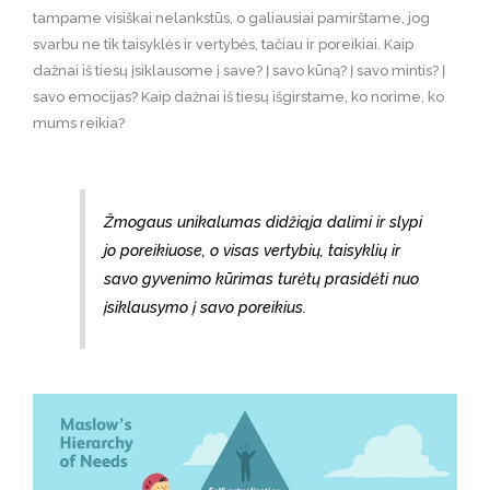
tampame visiškai nelankstūs, o galiausiai pamirštame, jog
svarbu ne tik taisyklės ir vertybės, tačiau ir poreikiai. Kaip
dažnai iš tiesų įsiklausome į save? Į savo kūną? Į savo mintis? Į
savo emocijas? Kaip dažnai iš tiesų išgirstame, ko norime, ko
mums reikia?
Žmogaus unikalumas didžiąja dalimi ir slypi
jo poreikiuose, o visas vertybių, taisyklių ir
savo gyvenimo kūrimas turėtų prasidėti nuo
įsiklausymo į savo poreikius.