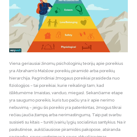
Viena geriausiai žinomų psichologinių teorijų apie poreikius
yra Abraham’o Malslow poreikių piramidė arba poreikių
hierarchija. Pagrindiniai žmogaus poreikiai prasideda nuo
fiziologijos – tai poreikiai, kurie reikalingi tam, kad
išliktumėme (maistas, vanduo, miegas). Sekančiame etape
yra saugumo poreikis, kuris tuo pačiu yra ir apie nerimo
nebuvimą – jeigu šis poreikis yra patenkintas, žmogus tikrai
rečiau jaučia įtampą arba nerimastingumą. Taip pat svarbu
susisieti su kitais – turėti įvairių lygių socialinius santykius. Na ir
paskutinėse, aukščiausiose piramidės pakopose, atsiranda
savigarba, savęs vertinimas ir savęs aktualizavimas.